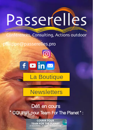
philippe@passerelles.pro
La Boutique
Newsletters
Défi en cours
"
COURIR pour
Team For The Planet
"
: