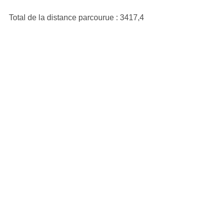
Total de la distance parcourue : 3417,4 
kilomètres 
Voir tout
Posts récents