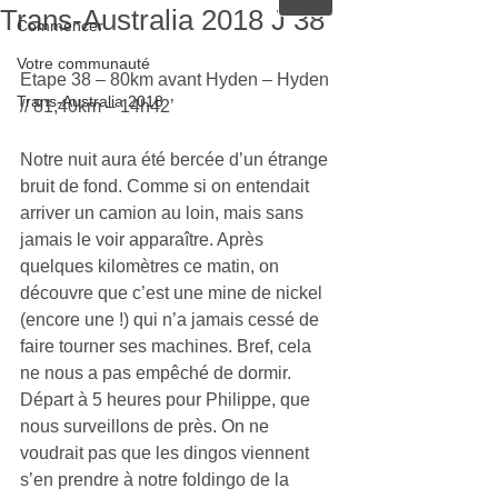
Trans-Australia 2018 J 38
Commencer
Votre communauté
Etape 38 – 80km avant Hyden – Hyden 
Trans-Australia 2018
// 81,40km – 14h42’
Notre nuit aura été bercée d’un étrange 
bruit de fond. Comme si on entendait 
arriver un camion au loin, mais sans 
jamais le voir apparaître. Après 
quelques kilomètres ce matin, on 
découvre que c’est une mine de nickel 
(encore une !) qui n’a jamais cessé de 
faire tourner ses machines. Bref, cela 
ne nous a pas empêché de dormir. 
Départ à 5 heures pour Philippe, que 
nous surveillons de près. On ne 
voudrait pas que les dingos viennent 
s’en prendre à notre foldingo de la 