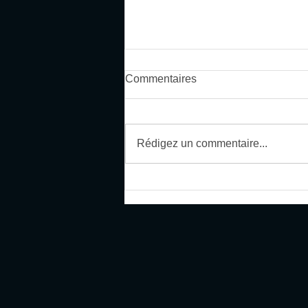
PUPILLIN Solo Zéro Carbone
Commentaires
2020 : Le récit
Rédigez un commentaire...