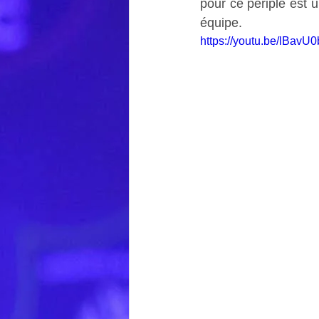
pour ce périple est u
équipe.
https://youtu.be/lBavU0