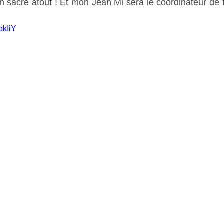
n sacré atout ! Et mon Jean Mi sera le coordinateur de to
bkIiY