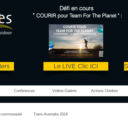
Défi en cours
"
COURIR pour
Team For The Planet
"
:
ters
Le LIVE Clic ICI
S
Conférences
Vidéos-Galerie
Actions Outdoor
e communauté
Trans-Australia 2018