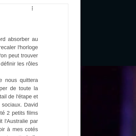
ord absorber au 
caler l'horloge 
on peut trouver 
éfinir les rôles 
 nous quittera 
er de toute la 
il de l'étape et 
 sociaux. David 
 2 petits films 
 l'Australie par 
oir à mes cotés 