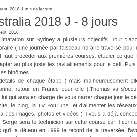
sept. 2018
1 min de lecture
tralia 2018 J - 8 jours
sept. 2018
imatation sur Sydney a plusieurs objectifs. Tout d'ab
raire ( une journée par faisceau horaire traversé pour re
il faut procéder aux premières courses, étudier ce que l'
apter au plus juste les ravitaillements pour le défi. Puis d
les binômes.
 détails de chaque étape ( mais malheureusement elle
donné, retour en France pour elle ).Thomas va s'occup
lui qui aura en charge de vous narrer chaque jour le déta
 site, le blog, la TV YouTube  et d'alimenter les réseaux
ra des images, photos et vidéos ( il vous a déjà concocté
 Serge sera le technicien sur cette course car il connait
 qu'il a détenu en 1999 le record de la traversée, l'av