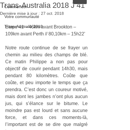
Trans-Australia 2018 J 41
Commencer
Dernière mise à jour :
27 oct. 2018
Votre communauté
Trans-Australia 2018
Etape 41 – 46km avant Brookton – 
109km avant Perth // 80,10km – 15h22’
Notre route continue de se frayer un 
chemin au milieu des champs de blé. 
Ce matin Philippe a non pas pour 
objectif de courir pendant 14h30, mais 
pendant 80 kilomètres. Coûte que 
coûte, et peu importe le temps que ça 
prendra. C’est donc un coureur motivé, 
mais dont les jambes n’ont plus aucun 
jus, qui s’élance sur le bitume. Le 
moindre pas est lourd et sans aucune 
force, et dans ces moments-là, 
l’important est de se dire que malgré 