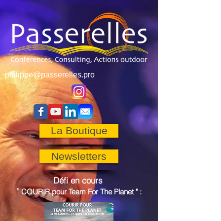
philippe@passerelles.pro
La Boutique
Newsletters
Défi en cours
"
COURIR pour
Team For The Planet
"
: