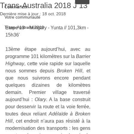
Trans-Australia 2018 J 13
Commencer
Dernière mise à jour :
18 oct. 2018
Votre communauté
Trans-Australia 2018
Etape 13 – Mingary - Yunta // 101,3km - 
15h36'
13ème étape aujourd’hui, avec au 
programme 101 kilomètres sur la 
Barrier 
Highway
, cette voie rapide sur laquelle 
nous sommes depuis 
Broken Hill
, et 
que nous suivrons encore pendant 
quelques dizaines de kilomètres 
demain. Premier village traversé 
aujourd’hui : 
Olary
. A la base construit 
pour desservir la route et la voie ferrée, 
toutes deux reliant 
Adélaïde à Broken 
Hill
, cet endroit n’aura pas résisté à la 
modernisation des transports : les gens 