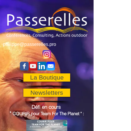
philippe@passerelles.pro
La Boutique
Newsletters
Défi en cours
"
COURIR pour
Team For The Planet
"
: