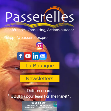
philippe@passerelles.pro
La Boutique
Newsletters
Défi en cours
"
COURIR pour
Team For The Planet
"
: