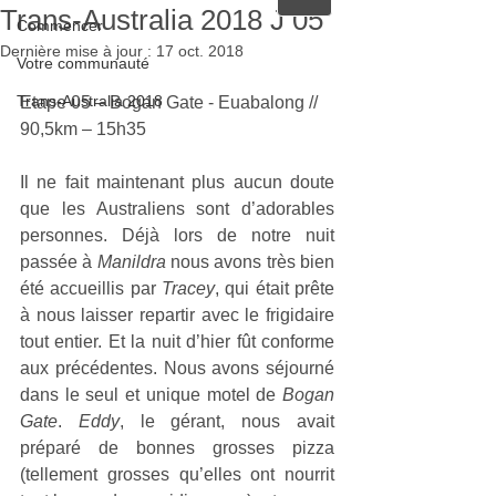
Trans-Australia 2018 J 05
Commencer
Dernière mise à jour :
17 oct. 2018
Votre communauté
Trans-Australia 2018
Etape 05 – Bogan Gate - Euabalong // 
90,5km – 15h35
Il ne fait maintenant plus aucun doute 
que les Australiens sont d’adorables 
personnes. Déjà lors de notre nuit 
passée à 
Manildra
 nous avons très bien 
été accueillis par 
Tracey
, qui était prête 
à nous laisser repartir avec le frigidaire 
tout entier. Et la nuit d’hier fût conforme 
aux précédentes. Nous avons séjourné 
dans le seul et unique motel de 
Bogan 
Gate
. 
Eddy
, le gérant, nous avait 
préparé de bonnes grosses pizza 
(tellement grosses qu’elles ont nourrit 