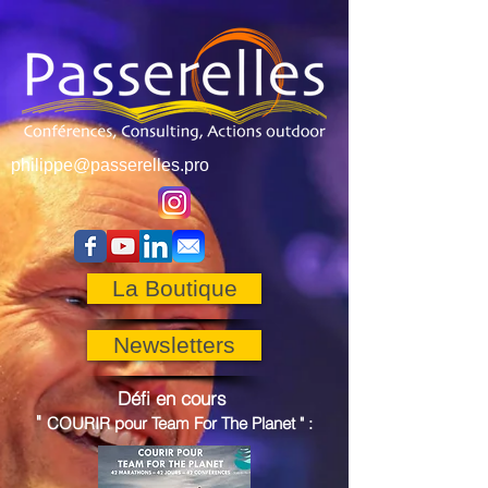
philippe@passerelles.pro
La Boutique
Newsletters
Défi en cours
"
COURIR pour
Team For The Planet
"
: