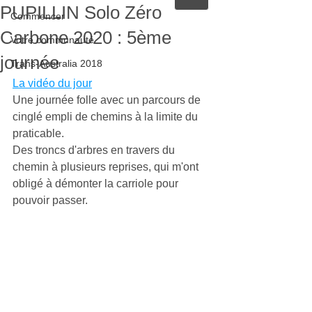
PUPILLIN Solo Zéro
Commencer
Carbone 2020 : 5ème
Votre communauté
journée
Trans-Australia 2018
La vidéo du jour
Une journée folle avec un parcours de 
cinglé empli de chemins à la limite du 
praticable.
Des troncs d'arbres en travers du 
chemin à plusieurs reprises, qui m'ont 
obligé à démonter la carriole pour 
pouvoir passer.