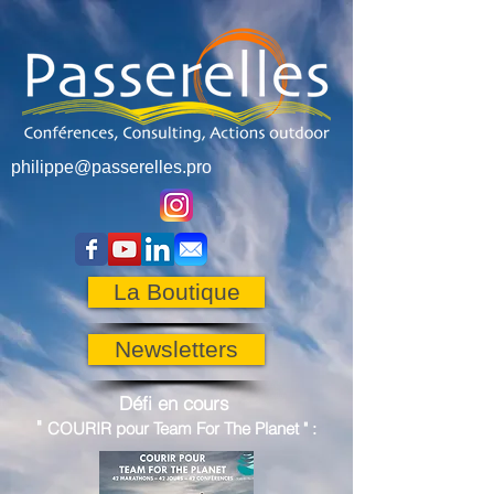
philippe@passerelles.pro
La Boutique
Newsletters
Défi en cours
"
COURIR pour
Team For The Planet
"
: