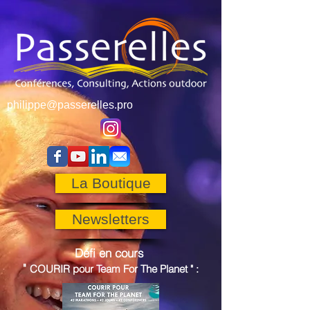
philippe@passerelles.pro
La Boutique
Newsletters
Défi en cours
"
COURIR pour
Team For The Planet
"
: