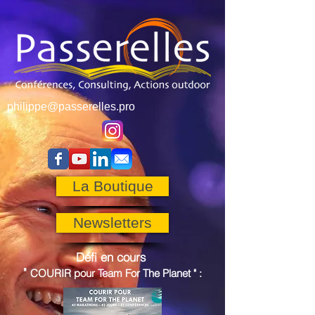
philippe@passerelles.pro
La Boutique
Newsletters
Défi en cours
"
COURIR pour
Team For The Planet
"
: